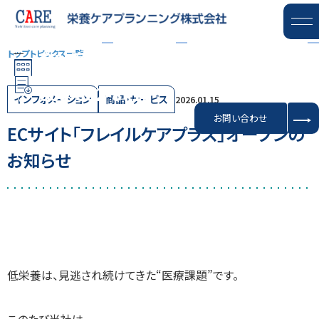
トピックス
事業内容
導入事例
サポート
会社案内
トップ
トピックス一覧
資料ダウンロード
088-802-8711
インフォメーション
商品・サービス
2026.01.15
お問い合わせ
ECサイト「フレイルケアプラス」オープンの
お知らせ
低栄養は、見逃され続けてきた“医療課題”です。